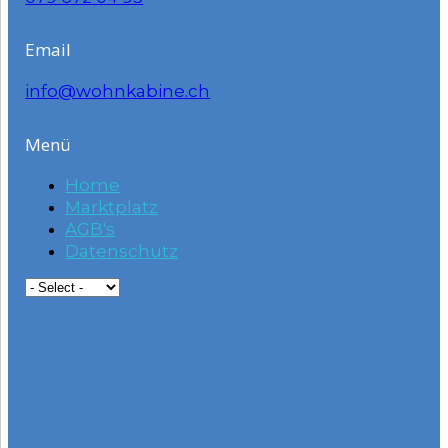
Email
info@wohnkabine.ch
Menü
Home
Marktplatz
AGB's
Datenschutz