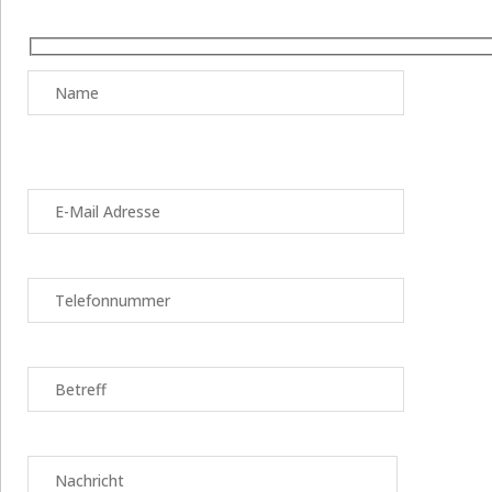
Bitte
lasse
dieses
Feld
leer.