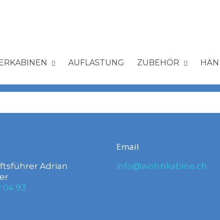
ERKABINEN
AUFLASTUNG
ZUBEHÖR
HÄN
Email
tsführer Adrian
info@wohnkabine.ch
er
 04 93