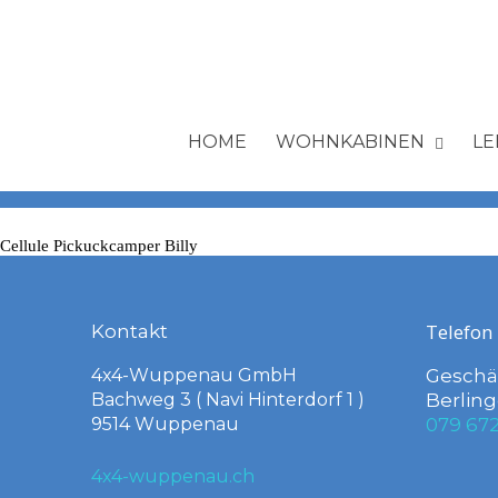
HOME
WOHNKABINEN
LE
Cellule Pickuckcamper Billy
Telefon
Kontakt
4x4-Wuppenau GmbH
Geschäf
Bachweg 3 ( Navi Hinterdorf 1 )
Berling
9514 Wuppenau
079 672
4x4-wuppenau.ch