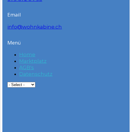
Email
info@wohnkabine.ch
Menü
Home
Marktplatz
AGB's
Datenschutz